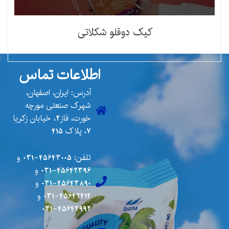
کیک دوقلو شکلاتی
اطلاعات تماس
آدرس: ایران، اصفهان،
شهرک صنعتی مورچه
خورت، فاز2، خیابان زکریا
7، پلاک 415
تلفن:
45643005-031
و
45642396-031
و
45643890-031
و
45642414-031
و
45642992-031