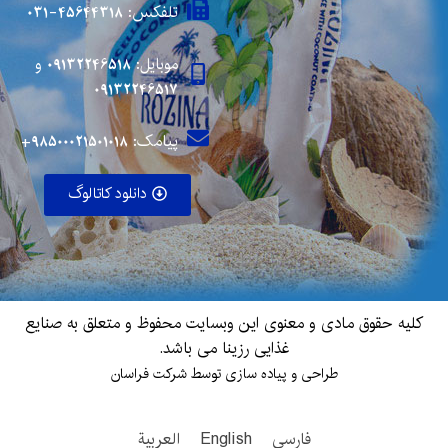
تلفکس: 45644318-031
موبایل:
09132246518
و
09132246517
پیامک: 98500021501018+
دانلود کاتالوگ
کلیه حقوق مادی و معنوی این وبسایت محفوظ و متعلق به صنایع
غذایی رزینا می باشد.
طراحی و پیاده سازی توسط شرکت فراسان
فارسی
English
العربية