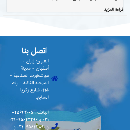
قراءة المزيد
اتصل بنا
العنوان: إيران -
أصفهان - مدينة
مورشخورت الصناعية -
المرحلة الثانية - رقم
415، شارع زكريا
السابع.
الهاتف :
45643005-
031
و
45642396-031
و
45643890-031
و