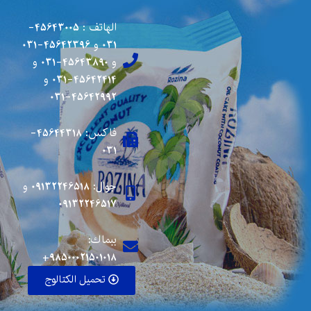
الهاتف :
45643005-
031
و
45642396-031
و
45643890-031
و
45642414-031
و
45642992-031
فاكس: 45644318-
031
جوال:
09132246518
و
09132246517
ببماك:
98500021501018+
تحميل الكتالوج