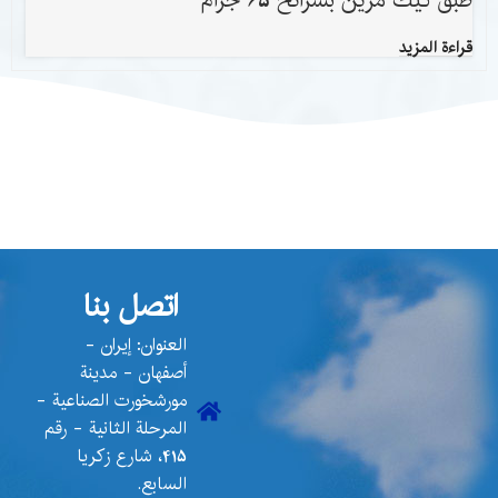
طبق كيك مزين بشرائح 65 جرام
قراءة المزيد
اتصل بنا
العنوان: إيران -
أصفهان - مدينة
مورشخورت الصناعية -
المرحلة الثانية - رقم
415، شارع زكريا
السابع.