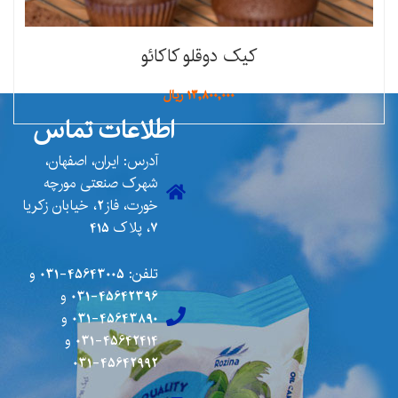
کیک دوقلو کاکائو
13,800,000
ریال
اطلاعات تماس
آدرس: ایران، اصفهان،
شهرک صنعتی مورچه
خورت، فاز2، خیابان زکریا
7، پلاک 415
تلفن:
45643005-031
و
45642396-031
و
45643890-031
و
45642414-031
و
45642992-031