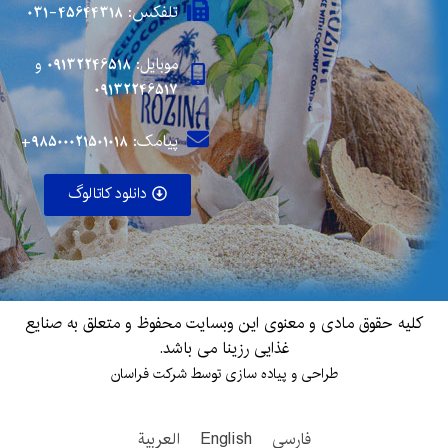
تلفکس: 45644318-031
موبایل:
09132246518
و
09132246517
پیامک: 98500021501018+
دانلود کاتالوگ
کلیه حقوق مادی و معنوی این وبسایت محفوظ و متعلق به صنایع
غذایی رزینا می باشد.
طراحی و پیاده سازی توسط شرکت فراسان
فارسی
English
العربية