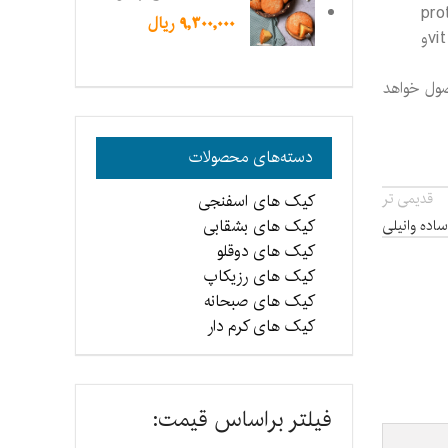
 که در کنار مطالب فوق حائز اهمیت است وجود زرده تخم مرغ در فرمولاسیون این نوع کیک است که حدود 7/2 از میزان prot
9,300,000
ریال
مربوط به تخم مرغ را شامل می شود و دارای چربی های غیر اشباعی نظیر امگا 3 می باشد. همچنین زرده تخم مرغ دارای vit O ، 12 vit Bو
صول خواهد
دسته‌های محصولات
قدیمی تر
کیک های اسفنجی
کیک های بشقابی
اده وانیلی
کیک های دوقلو
کیک های رزیکاپ
کیک های صبحانه
کیک های کرم دار
فیلتر براساس قیمت: