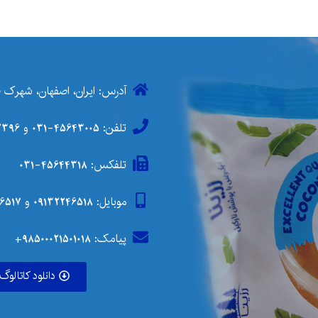
آدرس: ایران، اصفهان، شهرک صنعتی مورچه خور
تلفن:
45643005-031
و
6-031
تلفکس: 45644318-031
موبایل:
09132246518
و
6517
پیامک: 98500021501018+
دانلود کاتالوگ