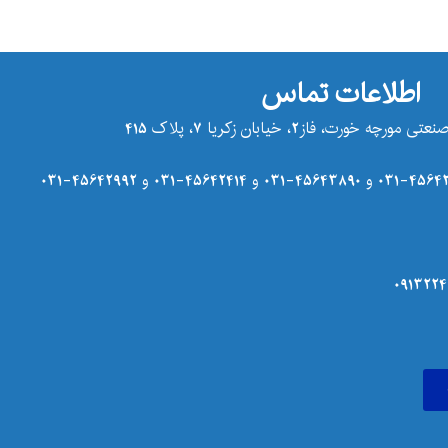
اطلاعات تماس
ت، فاز2، خیابان زکریا 7، پلاک 415
4564239
و
45643890-031
و
45642414-031
و
45642992-031
0913224