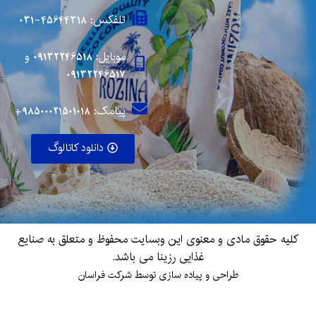
تلفکس: 45644318-031
موبایل:
09132246518
و
09132246517
پیامک: 98500021501018+
دانلود کاتالوگ
کلیه حقوق مادی و معنوی این وبسایت محفوظ و متعلق به صنایع
غذایی رزینا می باشد.
طراحی و پیاده سازی توسط شرکت فراسان