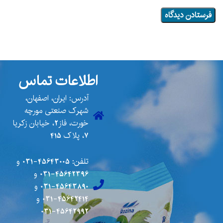
اطلاعات تماس
آدرس: ایران، اصفهان،
شهرک صنعتی مورچه
خورت، فاز2، خیابان زکریا
7، پلاک 415
تلفن:
45643005-031
و
45642396-031
و
45643890-031
و
45642414-031
و
45642992-031