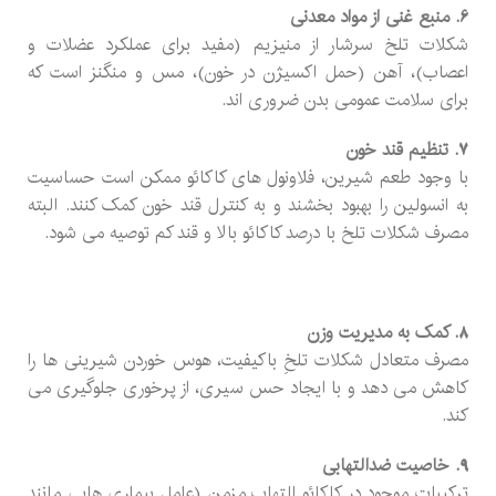
6. منبع غنی از مواد معدنی
شکلات تلخ سرشار از منیزیم (مفید برای عملکرد عضلات و
اعصاب)، آهن (حمل اکسیژن در خون)، مس و منگنز است که
برای سلامت عمومی بدن ضروری اند.
7. تنظیم قند خون
با وجود طعم شیرین، فلاونول های کاکائو ممکن است حساسیت
به انسولین را بهبود بخشند و به کنترل قند خون کمک کنند. البته
مصرف شکلات تلخ با درصد کاکائو بالا و قند کم توصیه می شود.
8. کمک به مدیریت وزن
مصرف متعادل شکلات تلخِ باکیفیت، هوس خوردن شیرینی ها را
کاهش می دهد و با ایجاد حس سیری، از پرخوری جلوگیری می
کند.
9. خاصیت ضدالتهابی
ترکیبات موجود در کاکائو التهاب مزمن (عامل بیماری هایی مانند