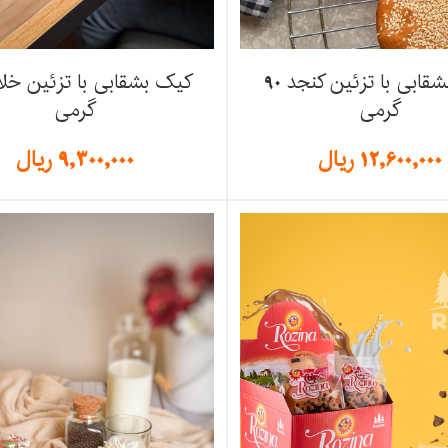
کیک بشقابی با تزئین کنجد 90
گرمی
گرمی
12,600,000
ریال
9,300,000
ریال