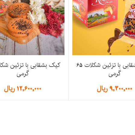
کیک بشقابی با تزئین شکلات 65
گرمی
گرمی
9,300,000
ریال
12,600,000
ریال