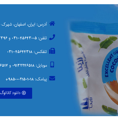
آدرس: ایران، اصفهان، شهرک صنعتی مورچه خور
تلفن:
45643005-031
و
6-031
تلفکس: 45644318-031
موبایل:
09132246518
و
6517
پیامک: 98500021501018+
دانلود کاتالوگ