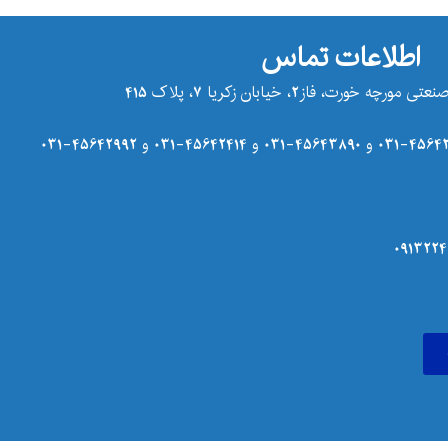
اطلاعات تماس
ت، فاز2، خیابان زکریا 7، پلاک 415
4564239
و
45643890-031
و
45642414-031
و
45642992-031
0913224