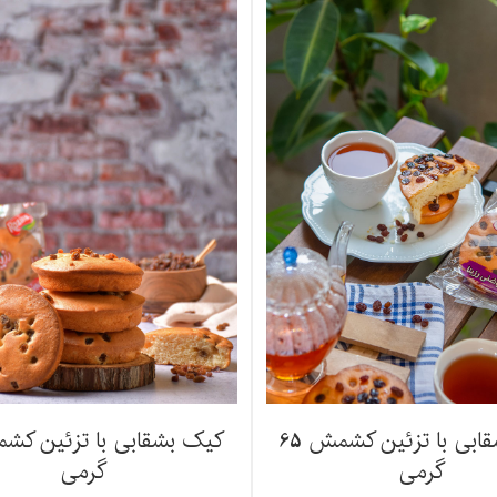
کیک بشقابی با تزئین کشمش 65
گرمی
گرمی